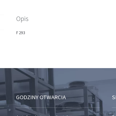
Opis
F 293
GODZINY OTWARCIA
S