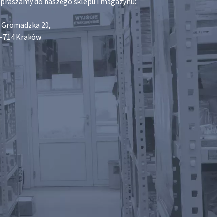
praszamy do naszego sklepu i magazynu:
. Gromadzka 20,
-714 Kraków