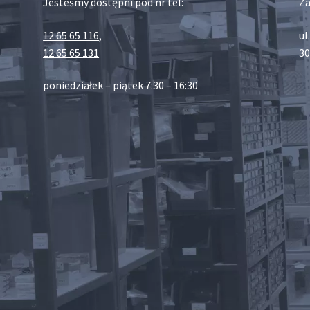
Jesteśmy dostępni pod nr tel:
Za
12 65 65 116
,
ul
12 65 65 131
30
poniedziałek – piątek 7:30 – 16:30