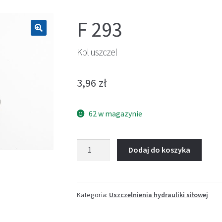
F 293
🔍
Kpl uszczel
3,96
zł
62 w magazynie
ilość
Dodaj do koszyka
Kpl
uszczel
Kategoria:
Uszczelnienia hydrauliki siłowej