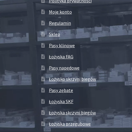
Polityka prywatności
Moje konto
Regulamin
Sklep
Pasy klinowe
Łożyska FAG
Pasy napędowe
Łożysko skrzyni biegów
Pasy zębate
Łożyska SKF
Łożyska skrzyni biegów
Łożyska przegubowe