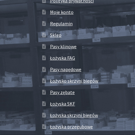
Polityka prywatności
Moje konto
Regulamin
Sklep
Pasy klinowe
Łożyska FAG
Pasy napędowe
Łożysko skrzyni biegów
Pasy zębate
Łożyska SKF
Łożyska skrzyni biegów
Łożyska przegubowe