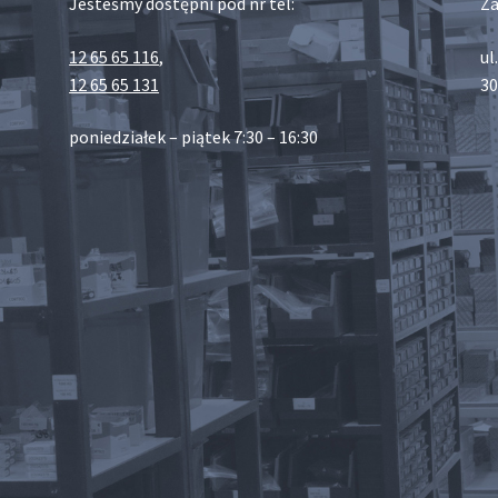
Jesteśmy dostępni pod nr tel:
Za
12 65 65 116
,
ul
12 65 65 131
30
poniedziałek – piątek 7:30 – 16:30