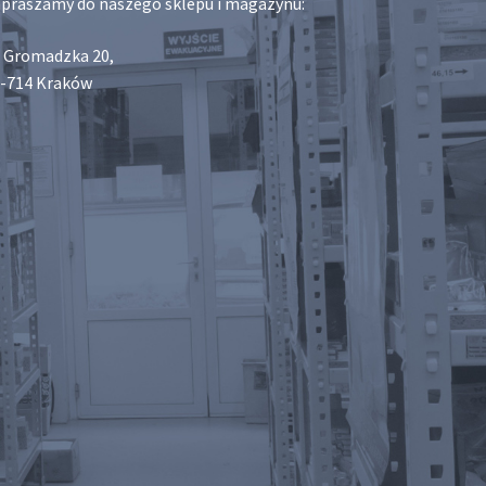
praszamy do naszego sklepu i magazynu:
. Gromadzka 20,
-714 Kraków