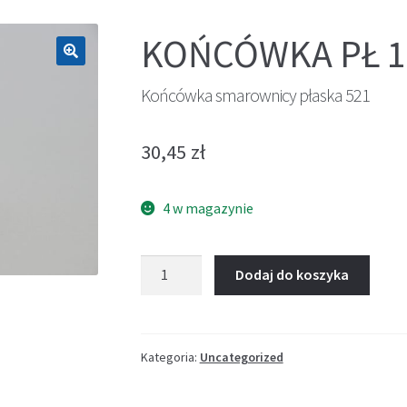
KOŃCÓWKA PŁ 1
🔍
Końcówka smarownicy płaska 521
30,45
zł
4 w magazynie
ilość
Dodaj do koszyka
Końcówka
smarownicy
płaska
521
Kategoria:
Uncategorized