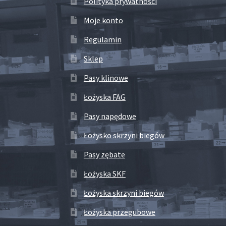
Polityka prywatności
Moje konto
Regulamin
Sklep
Pasy klinowe
Łożyska FAG
Pasy napędowe
Łożysko skrzyni biegów
Pasy zębate
Łożyska SKF
Łożyska skrzyni biegów
Łożyska przegubowe