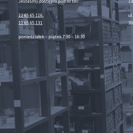
Jesteśmy dostępni pod nr tel:
Za
12 65 65 116
,
ul
12 65 65 131
30
poniedziałek – piątek 7:30 – 16:30