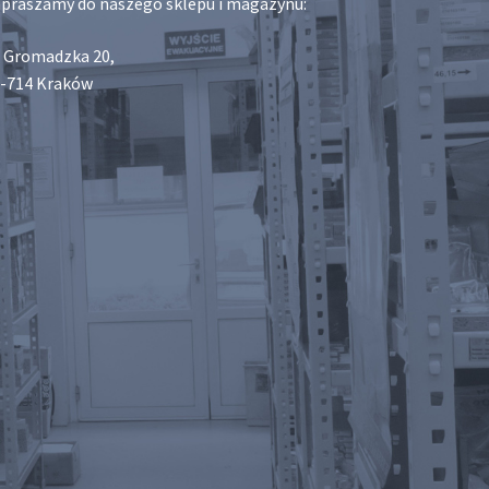
praszamy do naszego sklepu i magazynu:
. Gromadzka 20,
-714 Kraków