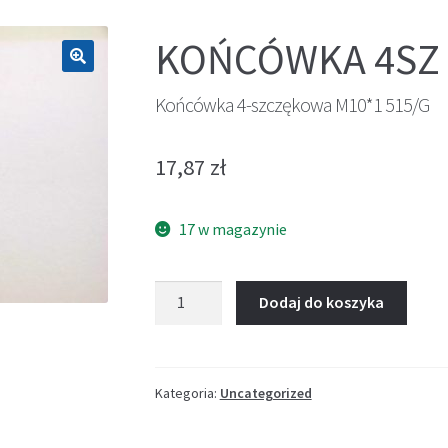
KOŃCÓWKA 4SZ
🔍
Końcówka 4-szczękowa M10*1 515/G
17,87
zł
17 w magazynie
ilość
Dodaj do koszyka
Końcówka
4-
szczękowa
M10*1
Kategoria:
Uncategorized
515/G