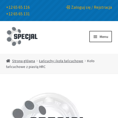
+12 65 65 116
Zaloguj się / Rejstracja
+12 65 65 131
Przejdź
Przejdź
do
do
Menu
nawigacji
treści
Strona główna
Strona główna
Łańcuchy i koła łańcuchowe
Koło
łańcuchowe z piastą HRC
Sklep
O Firmie
Blog
Kontakt