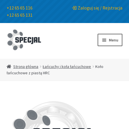
+12 65 65 116
Zaloguj się / Rejstracja
+12 65 65 131
Przejdź
Przejdź
do
do
Menu
nawigacji
treści
Strona główna
Strona główna
Łańcuchy i koła łańcuchowe
Koło
łańcuchowe z piastą HRC
Sklep
O Firmie
Blog
Kontakt