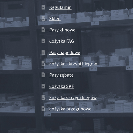
Regulamin
Sklep
Pasy klinowe
Łożyska FAG
Pasy napędowe
Łożysko skrzyni biegów
Pasy zębate
Łożyska SKF
Łożyska skrzyni biegów
Łożyska przegubowe