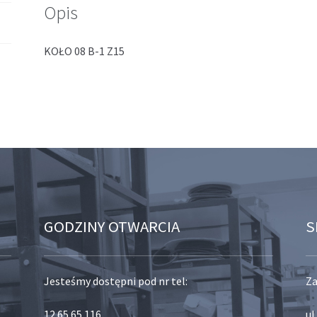
Opis
KOŁO 08 B-1 Z15
GODZINY OTWARCIA
S
Jesteśmy dostępni pod nr tel:
Za
12 65 65 116
,
ul