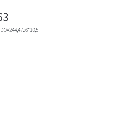
63
 DO=244,47z6*10,5