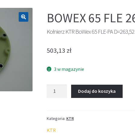
BOWEX 65 FLE 2
🔍
Kołnierz KTR BoWex 65 FLE-PA D=263,52
503,13
zł
3 w magazynie
ilość
Dodaj do koszyka
Kołnierz
KTR
BoWex
65
Kategoria:
KTR
FLE-
KTR
PA