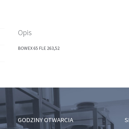
D=263,52
DO=244,47z6*10,5
Opis
BOWEX 65 FLE 263,52
GODZINY OTWARCIA
S