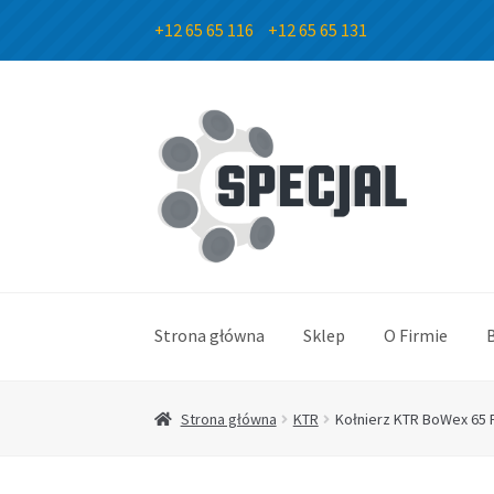
+12 65 65 116
+12 65 65 131
Przejdź
Przejdź
do
do
nawigacji
treści
Strona główna
Sklep
O Firmie
Strona główna
KTR
Kołnierz KTR BoWex 65 