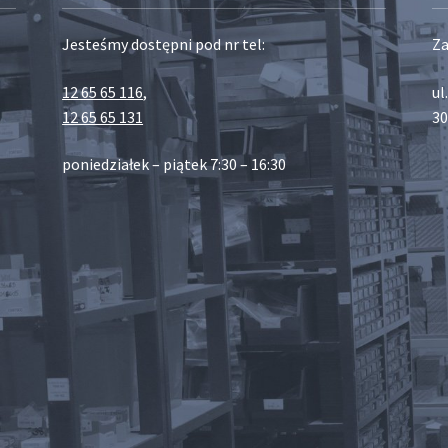
Jesteśmy dostępni pod nr tel:
Za
12 65 65 116
,
ul
12 65 65 131
30
poniedziałek – piątek 7:30 – 16:30