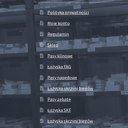
Polityka prywatności
Moje konto
Regulamin
Sklep
Pasy klinowe
Łożyska FAG
Pasy napędowe
Łożysko skrzyni biegów
Pasy zębate
Łożyska SKF
Łożyska skrzyni biegów