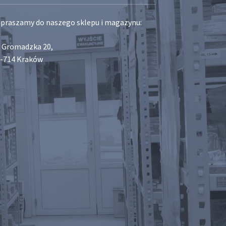
praszamy do naszego sklepu i magazynu:
. Gromadzka 20,
-714 Kraków