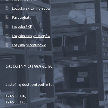
Łożysko skrzyni biegów
Pasy zębate
Łożyska SKF
Łożyska skrzyni biegów
Łożyska przegubowe
GODZINY OTWARCIA
Jesteśmy dostępni pod nr tel:
12 65 65 116
,
12 65 65 131