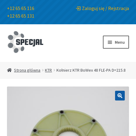
+12 65 65 116
Zaloguj się / Rejstracja
+12 65 65 131
Przejdź
Przejdź
do
do
Menu
nawigacji
treści
Strona główna
Strona główna
KTR
Kołnierz KTR BoWex 48 FLE-PA D=215.8
Sklep
O Firmie
🔍
Blog
Kontakt