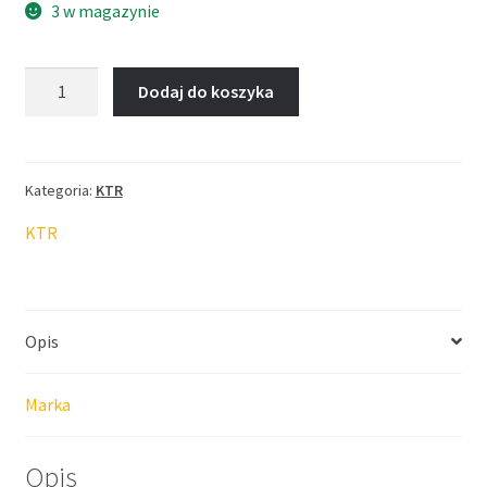
3 w magazynie
ilość
Dodaj do koszyka
Kołnierz
KTR
BoWex
48
Kategoria:
KTR
FLE-
KTR
PA
D=215.8
Opis
Marka
Opis