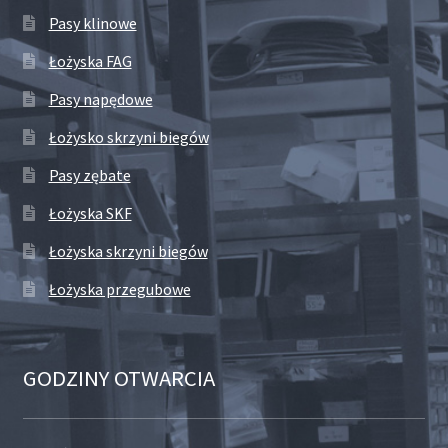
Pasy klinowe
Łożyska FAG
Pasy napędowe
Łożysko skrzyni biegów
Pasy zębate
Łożyska SKF
Łożyska skrzyni biegów
Łożyska przegubowe
GODZINY OTWARCIA