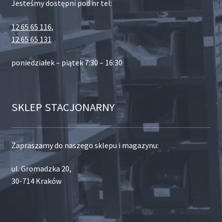
Jesteśmy dostępni pod nr tel:
12 65 65 116
,
12 65 65 131
poniedziałek – piątek 7:30 – 16:30
SKLEP STACJONARNY
Zapraszamy do naszego sklepu i magazynu:
ul. Gromadzka 20,
30-714 Kraków