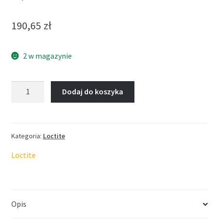
190,65
zł
2 w magazynie
ilość
Dodaj do koszyka
Klej
50
ml
Kategoria:
Loctite
Loctite
Opis