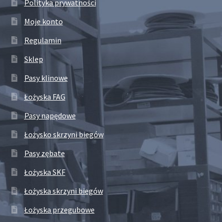
Polityka prywatności
Moje konto
Regulamin
Sklep
Pasy klinowe
Łożyska FAG
Pasy napędowe
Łożysko skrzyni biegów
Pasy zębate
Łożyska SKF
Łożyska skrzyni biegów
Łożyska przegubowe