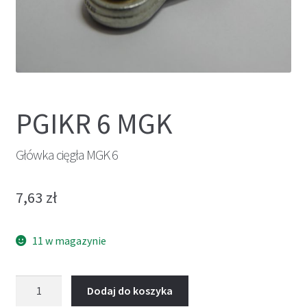
PGIKR 6 MGK
Główka cięgła MGK 6
7,63
zł
11 w magazynie
ilość
Dodaj do koszyka
Główka