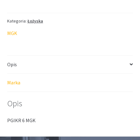
cięgła
MGK
6
Kategoria:
Łożyska
MGK
Opis
Marka
Opis
PGIKR 6 MGK