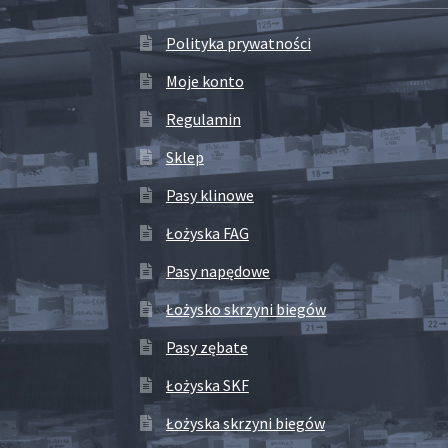
Polityka prywatności
Moje konto
Regulamin
Sklep
Pasy klinowe
Łożyska FAG
Pasy napędowe
Łożysko skrzyni biegów
Pasy zębate
Łożyska SKF
Łożyska skrzyni biegów