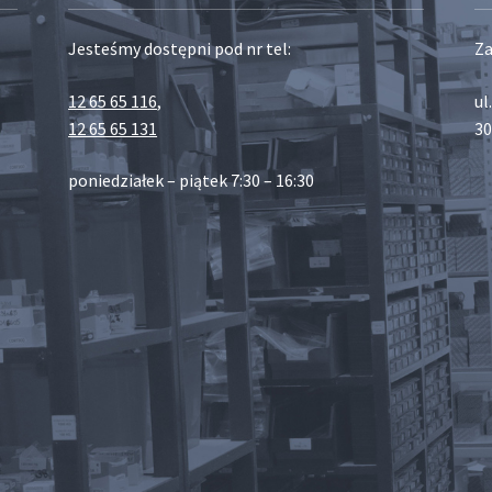
Jesteśmy dostępni pod nr tel:
Za
12 65 65 116
,
ul
12 65 65 131
30
poniedziałek – piątek 7:30 – 16:30