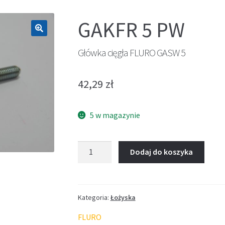
GAKFR 5 PW
🔍
Główka cięgła FLURO GASW 5
42,29
zł
5 w magazynie
ilość
Dodaj do koszyka
Główka
cięgła
FLURO
GASW
Kategoria:
Łożyska
5
FLURO