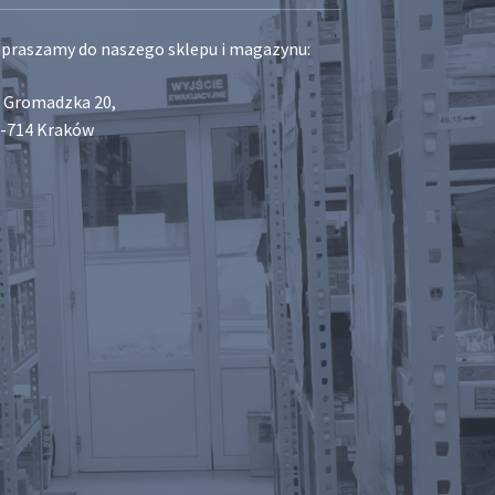
praszamy do naszego sklepu i magazynu:
. Gromadzka 20,
-714 Kraków