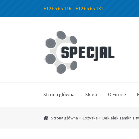
+12 65 65 116
+12 65 65 131
Przejdź
Przejdź
do
do
nawigacji
treści
Strona główna
Sklep
O Firmie
Strona główna
Łożyska
Dekielek zamkn.z t