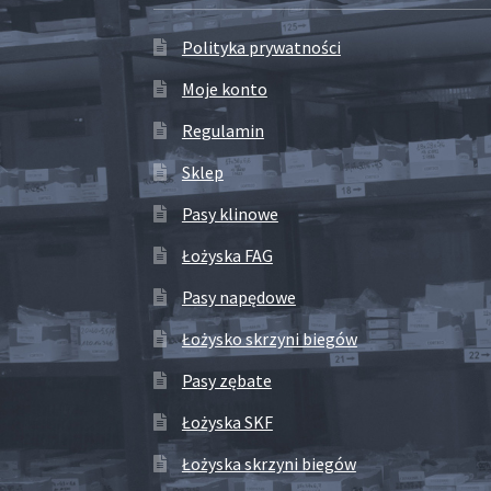
Polityka prywatności
Moje konto
Regulamin
Sklep
Pasy klinowe
Łożyska FAG
Pasy napędowe
Łożysko skrzyni biegów
Pasy zębate
Łożyska SKF
Łożyska skrzyni biegów