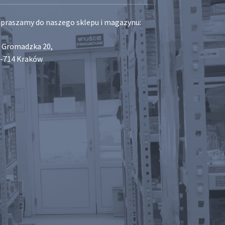
praszamy do naszego sklepu i magazynu:
. Gromadzka 20,
-714 Kraków