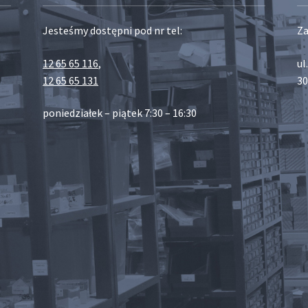
Jesteśmy dostępni pod nr tel:
Za
12 65 65 116
,
ul
12 65 65 131
30
poniedziałek – piątek 7:30 – 16:30