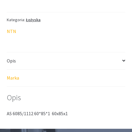
łożyskowa
NTN
60*85*1
Kategoria:
Łożyska
NTN
Opis
Marka
Opis
AS 6085/1112 60*85*1 60x85x1