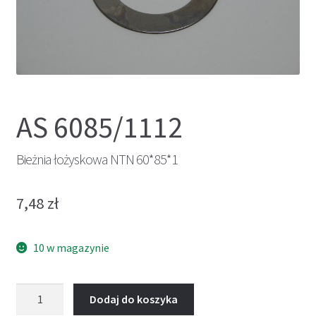
AS 6085/1112
Bieżnia łożyskowa NTN 60*85*1
7,48
zł
10 w magazynie
ilość
Dodaj do koszyka
Bieżnia