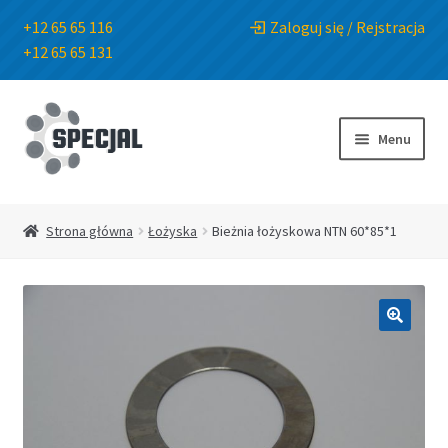
+12 65 65 116
Zaloguj się / Rejstracja
+12 65 65 131
Przejdź
Przejdź
do
do
Menu
nawigacji
treści
Strona główna
Strona główna
Łożyska
Bieżnia łożyskowa NTN 60*85*1
Sklep
O Firmie
🔍
Blog
Kontakt