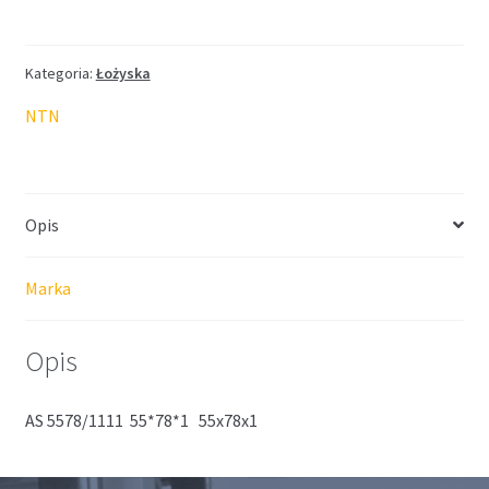
łożyskowa
NTN
55*78*1
Kategoria:
Łożyska
NTN
Opis
Marka
Opis
AS 5578/1111 55*78*1 55x78x1