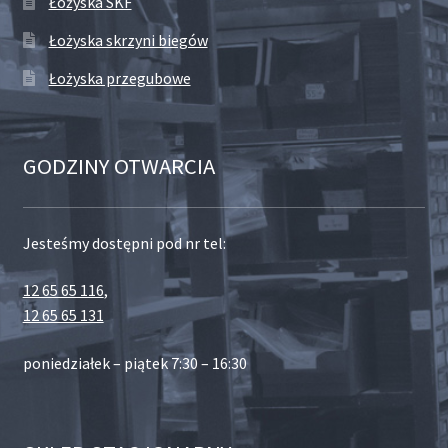
Łożyska SKF
Łożyska skrzyni biegów
Łożyska przegubowe
GODZINY OTWARCIA
Jesteśmy dostępni pod nr tel:
12 65 65 116
,
12 65 65 131
poniedziałek – piątek 7:30 – 16:30