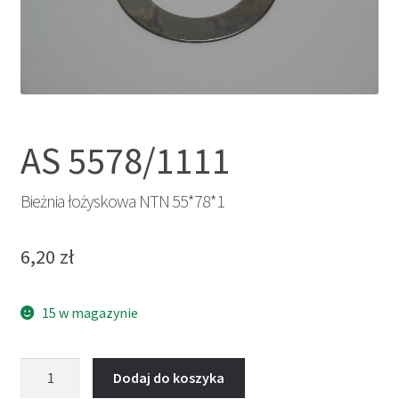
AS 5578/1111
Bieżnia łożyskowa NTN 55*78*1
6,20
zł
15 w magazynie
ilość
Dodaj do koszyka
Bieżnia