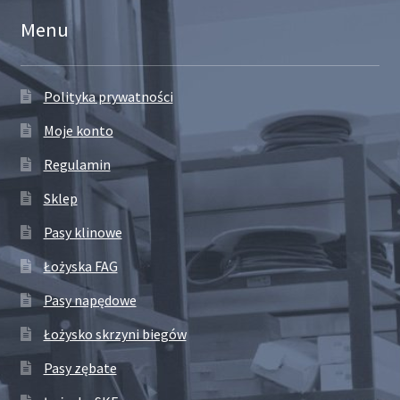
Menu
Polityka prywatności
Moje konto
Regulamin
Sklep
Pasy klinowe
Łożyska FAG
Pasy napędowe
Łożysko skrzyni biegów
Pasy zębate