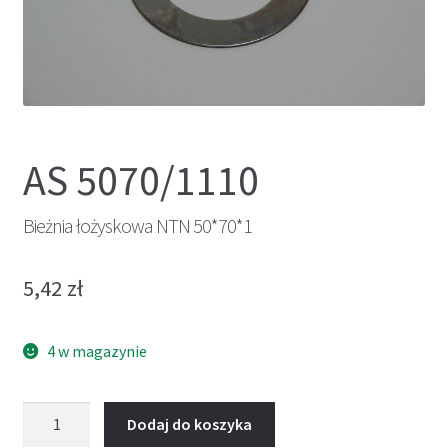
AS 5070/1110
Bieżnia łożyskowa NTN 50*70*1
5,42
zł
4 w magazynie
ilość
Dodaj do koszyka
Bieżnia