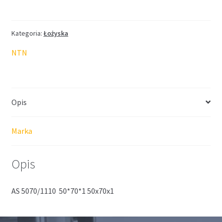
łożyskowa
NTN
50*70*1
Kategoria:
Łożyska
NTN
Opis
Marka
Opis
AS 5070/1110 50*70*1 50x70x1