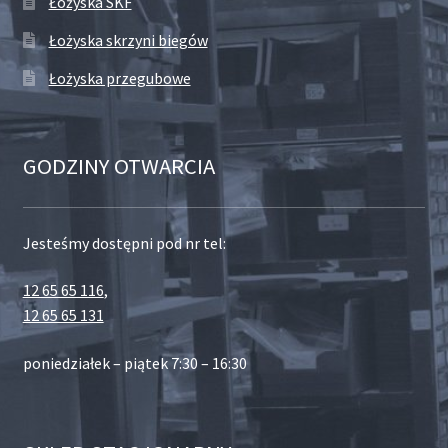
Łożyska SKF
Łożyska skrzyni biegów
Łożyska przegubowe
GODZINY OTWARCIA
Jesteśmy dostępni pod nr tel:
12 65 65 116
,
12 65 65 131
poniedziałek – piątek 7:30 – 16:30