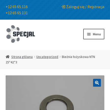
+12 65 65 116
Zaloguj się / Rejstracja
+12 65 65 131
Przejdź
Przejdź
do
do
Menu
nawigacji
treści
Strona główna
Strona główna
Uncategorized
Bieżnia łożyskowa NTN
25*42*3
Sklep
O Firmie
🔍
Blog
Kontakt