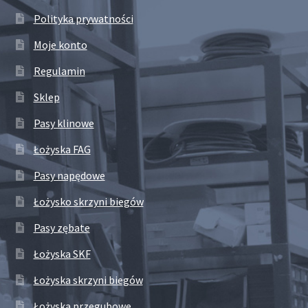
Polityka prywatności
Moje konto
Regulamin
Sklep
Pasy klinowe
Łożyska FAG
Pasy napędowe
Łożysko skrzyni biegów
Pasy zębate
Łożyska SKF
Łożyska skrzyni biegów
Łożyska przegubowe