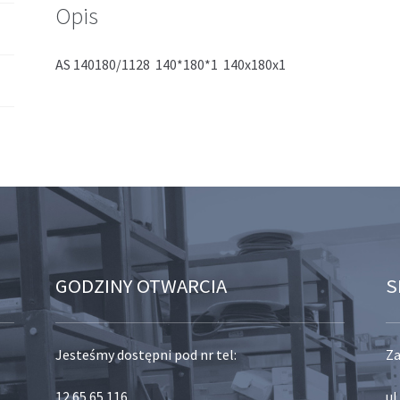
Opis
AS 140180/1128 140*180*1 140x180x1
GODZINY OTWARCIA
S
Jesteśmy dostępni pod nr tel:
Za
12 65 65 116
,
ul