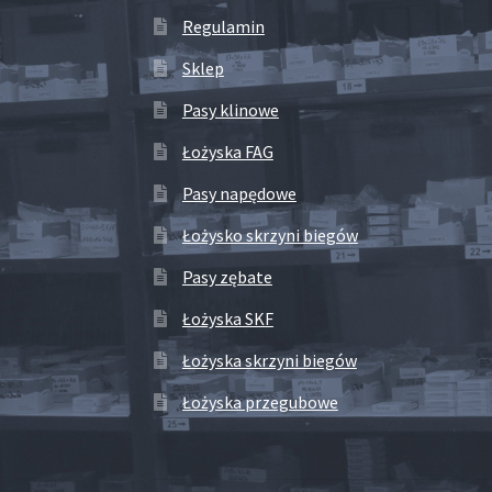
Regulamin
Sklep
Pasy klinowe
Łożyska FAG
Pasy napędowe
Łożysko skrzyni biegów
Pasy zębate
Łożyska SKF
Łożyska skrzyni biegów
Łożyska przegubowe